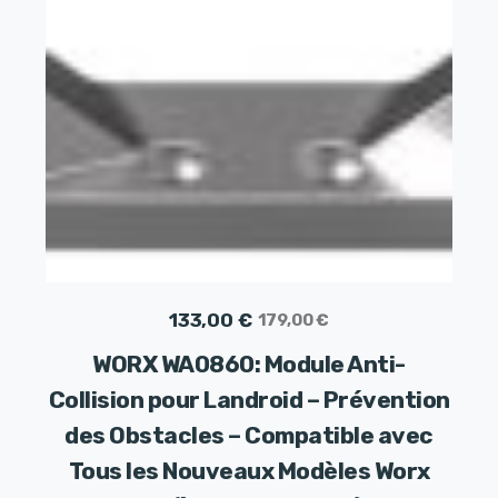
Le
Le
133,00
€
179,00
€
prix
prix
WORX WA0860: Module Anti-
initial
actuel
Collision pour Landroid – Prévention
était :
est :
des Obstacles – Compatible avec
179,00 €.
133,00 €.
Tous les Nouveaux Modèles Worx