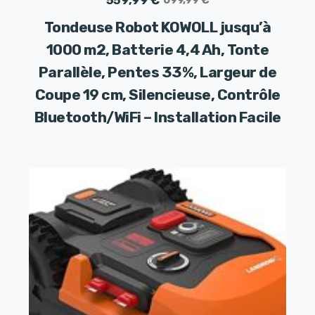
prix
prix
Tondeuse Robot KOWOLL jusqu’à
initial
actuel
1000 m2, Batterie 4,4 Ah, Tonte
était :
est :
Parallèle, Pentes 33%, Largeur de
699,99 €.
559,99 €.
Coupe 19 cm, Silencieuse, Contrôle
Bluetooth/WiFi – Installation Facile