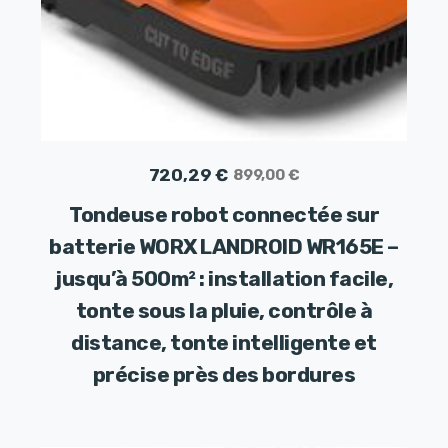
Le
Le
720,29
€
899,00
€
prix
prix
Tondeuse robot connectée sur
initial
actuel
batterie WORX LANDROID WR165E –
était :
est :
jusqu’à 500m² : installation facile,
899,00 €.
720,29 €.
tonte sous la pluie, contrôle à
distance, tonte intelligente et
précise près des bordures