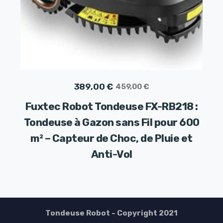
Le
Le
389,00
€
459,00
€
prix
prix
Fuxtec Robot Tondeuse FX-RB218 :
initial
actuel
Tondeuse à Gazon sans Fil pour 600
était :
est :
m² – Capteur de Choc, de Pluie et
459,00 €.
389,00 €.
Anti-Vol
Tondeuse Robot - Copyright 2021