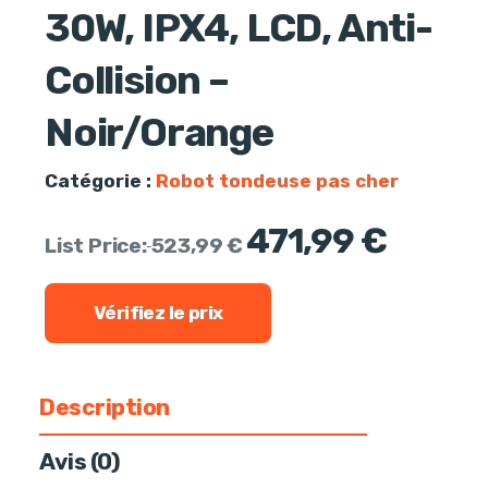
30W, IPX4, LCD, Anti-
Collision –
Noir/Orange
Catégorie :
Robot tondeuse pas cher
Le
Le
471,99
€
List Price:
523,99
€
prix
prix
initial
actuel
était :
est :
Vérifiez le prix
523,99 €.
471,99 €.
Description
Avis (0)